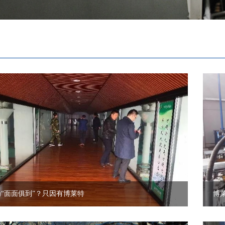
“面面俱到”？只因有博莱特
博