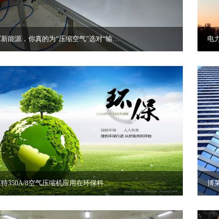
新能源，你真的为“压缩空气”选对“输…
电
特350A/8空气压缩机应用在环保科…
博