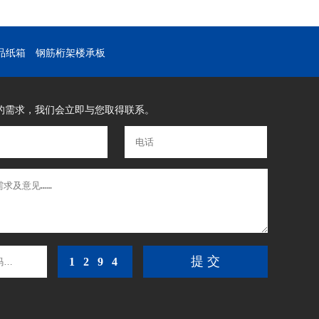
品纸箱
钢筋桁架楼承板
的需求，我们会立即与您取得联系。
提 交