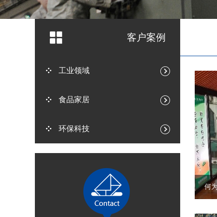
客户案例
工业领域
食品家居
环保科技
何为