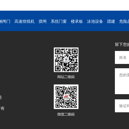
钢闸门
高速绞线机
摆闸
系统门窗
楼承板
泳池设备
团建
危险
留下您
号
所有