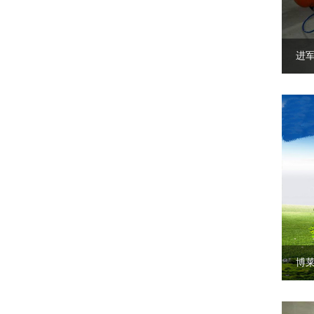
进军
博莱