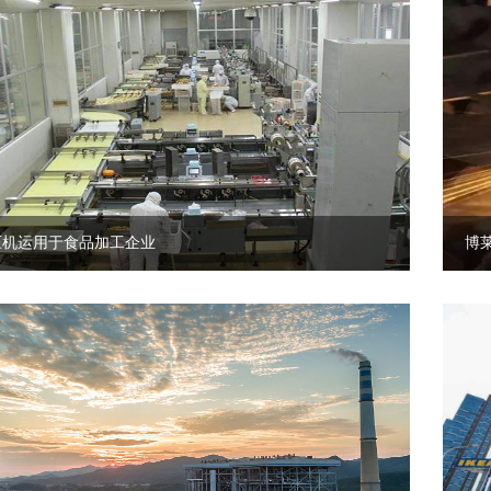
压机运用于食品加工企业
博